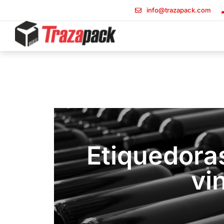
info@trazapack.com
Etiquedoras
vi