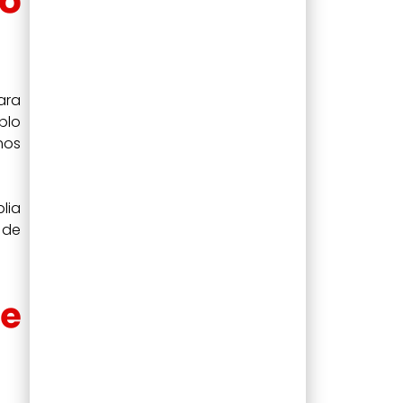
do
ara
plo
hos
lia
 de
de