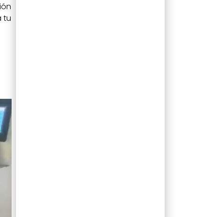
ión
 tu