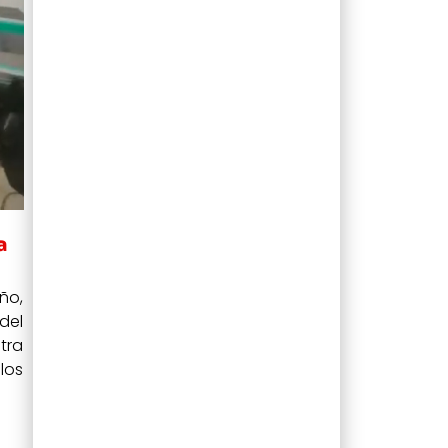
a
ño,
del
ntra
los