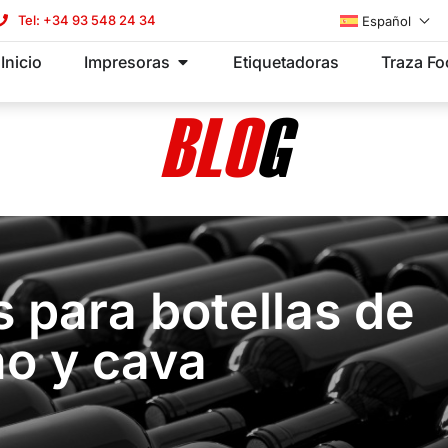
Tel: +34 93 548 24 34
Español
Inicio
Impresoras
Etiquetadoras
Traza F
BLO
G
 para botellas de
no y cava