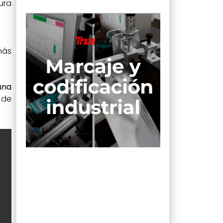
ura
más
una
 de