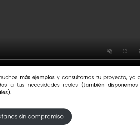
 muchos
más ejemplos
y consultarnos tu proyecto, ya 
das
a tus necesidades reales
(también disponemos
les).
tanos sin compromiso