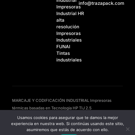
Industrial
info@trazapack.com
Impresoras
Industrial HR
alta
resolución
Impresoras
Industriales
FUNAI
Tintas
industriales
MARCAJE Y CODIFICACIÓN INDUSTRIAL Impresoras
térmicas basadas en Tecnologia HP TIJ 2.5
Usamos cookies para asegurar que te damos la mejor
experiencia en nuestra web. Si continúas usando este sitio,
Política de privacidad
asumiremos que estás de acuerdo con ello.
Política de cookies