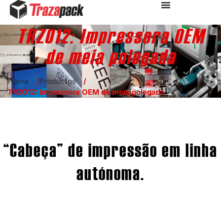
TRZO12: Impressora OEM
de meia polegada
Home
Productos
TRZO12: Impressora OEM de meia polegada
“Cabeça” de impressão em linha
autónoma.