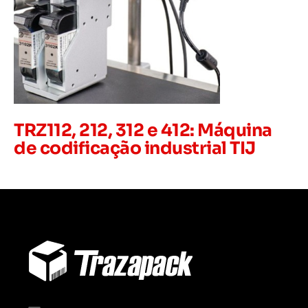
TRZ112, 212, 312 e 412: Máquina
de codificação industrial TIJ