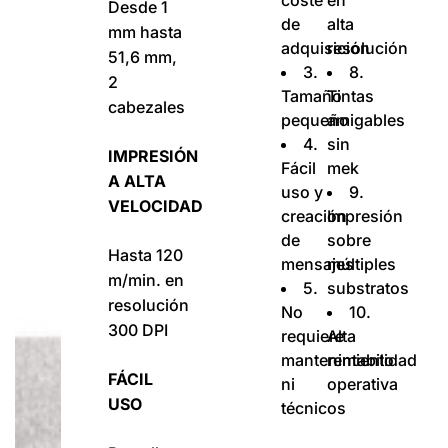
coste
en
Desde 1
de
alta
mm hasta
adquisición
resolución
51,6 mm,
3.
8.
2
Tamaño
Tintas
cabezales
pequeño
amigables
4.
sin
IMPRESIÓN
Fácil
mek
A ALTA
uso y
9.
VELOCIDAD
creación
Impresión
de
sobre
Hasta 120
mensajes
múltiples
m/min. en
5.
substratos
resolución
No
10.
300 DPI
requiere
Alta
mantenimiento
rentabilidad
FÁCIL
ni
operativa
USO
técnicos