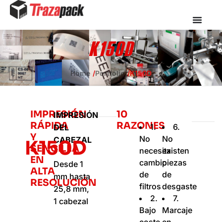
K150D
Home
Portfolio
K150D
IMPRESIÓN
10
IMPRESIÓN
RÁPIDA
RAZONES
1.
6.
DEL
Y
No
No
CABEZAL
K150D
SENCILLA
necesita
existen
EN
cambio
piezas
Desde 1
ALTA
de
de
mm hasta
RESOLUCIÓN
filtros
desgaste
25,8 mm,
2.
7.
1 cabezal
Bajo
Marcaje