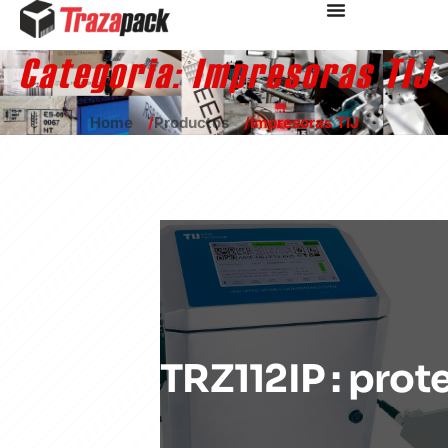
Categoria:
Impresoras TIJ
Home
Productos
Impresoras TIJ
TRZ112IP : prot