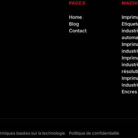
PAGES
MACH
Home
Imprim
Blog
Etique
Contact
industr
automa
Imprim
industr
Imprim
industr
résolut
Imprim
industr
Encres 
ques basées sur la technologie
Politique de confidentialité