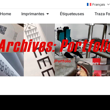
Français
Home
Imprimantes
Étiqueteuses
Traza F
 couldn't find any resul
Archives:
Portfoli
 can’t find what you’re looking for. Perhaps searchi
Home
Portfolio