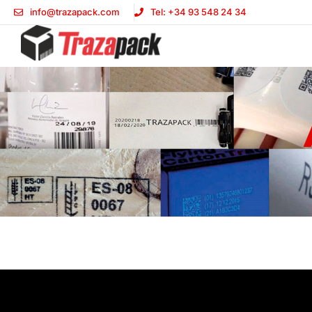
info@trazapack.com
Tel: +34 93 548 24 34
We
It seems we