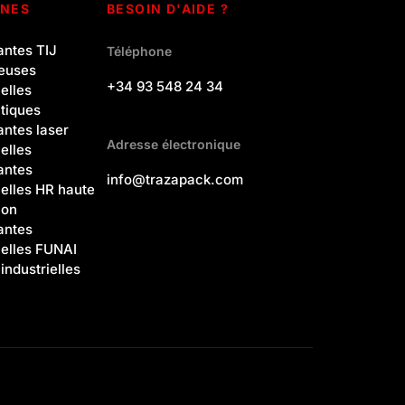
INES
BESOIN D'AIDE ?
antes TIJ
Téléphone
teuses
+34 93 548 24 34
ielles
tiques
antes laser
Adresse électronique
ielles
antes
info@trazapack.com
ielles HR haute
ion
antes
ielles FUNAI
industrielles