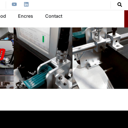
ood
Encres
Contact
ts.
o
ng can help.